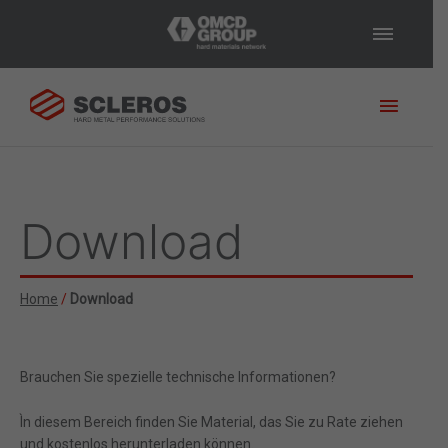
Haupt
Brauchen Sie weitere
Informationen?
Wollen Sie mit
unseren Technikern für eine
Download
personalisierte und kostenlose
Beratung Kontakt aufnehmen?
Füllen Sie unser Formular aus
und Sie werden so schnell wie
Home
/
Download
möglich kontaktiert werde
* Pflichtfelder
Brauchen Sie spezielle technische Informationen?
Ìn diesem Bereich finden Sie Material, das Sie zu Rate ziehen
und kostenlos herunterladen können.