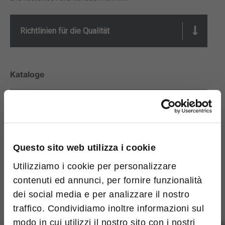
Richtlinien für die Qualität
Kataloge
Markenprofil
Kataloge
Ziehen Katalog
Kataloge
Questo sito web utilizza i cookie
Utilizziamo i cookie per personalizzare
contenuti ed annunci, per fornire funzionalità
Packaging&Closures
Kataloge
dei social media e per analizzare il nostro
traffico. Condividiamo inoltre informazioni sul
R&C BLOCKS
Kataloge
modo in cui utilizzi il nostro sito con i nostri