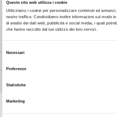
Questo sito web utilizza i cookie
SEDE OPERATIVA
Utilizziamo i cookie per personalizzare contenuti ed annunci, p
OMCD SpA Via Megolo, 43
28877 Anzola d'Ossola (VB) Italia
nostro traffico. Condividiamo inoltre informazioni sul modo in c
Tel. (+39) 0323 836386
di analisi dei dati web, pubblicità e social media, i quali potr
che hanno raccolto dal tuo utilizzo dei loro servizi.
SEDE LEGALE
Registered Office OMCD SpA Via Paruta, 56
20127 Milano (MI) Italia
P.IVA: 00744600156
Selezione
Necessari
del
consenso
Preferenze
© copyright - OMCD GROUP - 2026
PRIVACY POLICY
COOKIE POLICY
Statistiche
Marketing