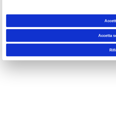
Accett
Accetta s
Rif