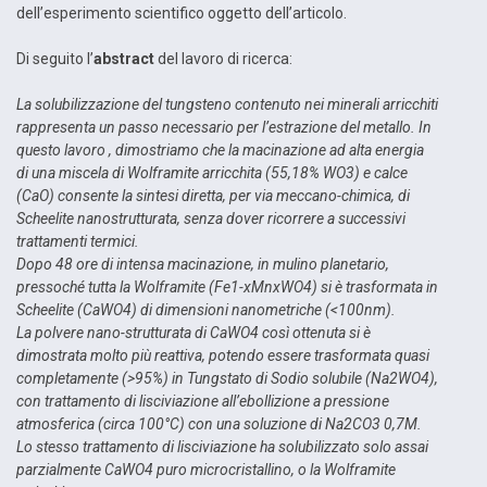
dell’esperimento scientifico oggetto dell’articolo.
Di seguito l’
abstract
del lavoro di ricerca:
La solubilizzazione del tungsteno contenuto nei minerali arricchiti
rappresenta un passo necessario per l’estrazione del metallo. In
questo lavoro , dimostriamo che la macinazione ad alta energia
di una miscela di Wolframite arricchita (55,18% WO3) e calce
(CaO) consente la sintesi diretta, per via meccano-chimica, di
Scheelite nanostrutturata, senza dover ricorrere a successivi
trattamenti termici.
Dopo 48 ore di intensa macinazione, in mulino planetario,
pressoché tutta la Wolframite (Fe1-xMnxWO4) si è trasformata in
Scheelite (CaWO4) di dimensioni nanometriche (<100nm).
La polvere nano-strutturata di CaWO4 così ottenuta si è
dimostrata molto più reattiva, potendo essere trasformata quasi
completamente (>95%) in Tungstato di Sodio solubile (Na2WO4),
con trattamento di lisciviazione all’ebollizione a pressione
atmosferica (circa 100°C) con una soluzione di Na2CO3 0,7M.
Lo stesso trattamento di lisciviazione ha solubilizzato solo assai
parzialmente CaWO4 puro microcristallino, o la Wolframite