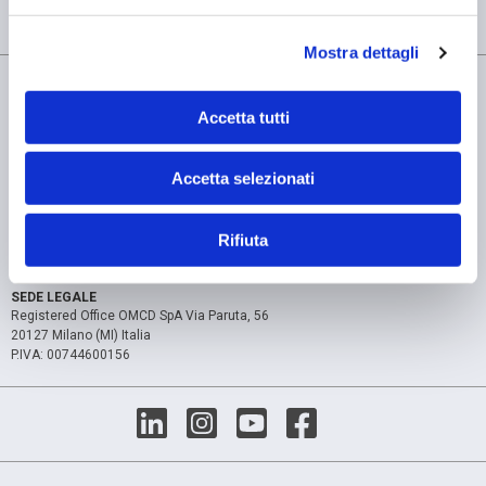
Home
Il nostro Blog
Industria della ceramica
Mostra dettagli
Accetta tutti
Accetta selezionati
SEDE OPERATIVA
OMCD SpA Via Megolo, 43
28877 Anzola d'Ossola (VB) Italia
Rifiuta
Tel. (+39) 0323 836386
SEDE LEGALE
Registered Office OMCD SpA Via Paruta, 56
20127 Milano (MI) Italia
P.IVA: 00744600156