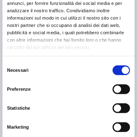
annunci, per fornire funzionalità dei social media e per
analizzare il nostro traffico. Condividiamo inoltre
informazioni sul modo in cui utilizzi il nostro sito con i
nostri partner che si occupano di analisi dei dati web,
pubblicità e social media, i quali potrebbero combinarle
con altre informazioni che hai fornito loro o che hanno
raccolto dal tuo utilizzo dei loro servizi.
Selezione
Necessari
del
Coclea per la formazione della ceramica
consenso
tecnica
Preferenze
La ceramica tecnica, usata per isolatori ed applicazioni industriali
(che siano meccaniche ad alta prestazione, […]
Statistiche
LEGGI DI PIÙ
NEWS
Marketing
05 Maggio 2022