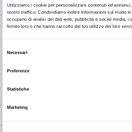
Utilizziamo i cookie per personalizzare contenuti ed annunci, p
Home
Sostenibilità
nostro traffico. Condividiamo inoltre informazioni sul modo in cu
occupano di analisi dei dati web, pubblicità e social media, i
fornito loro o che hanno raccolto dal tuo utilizzo dei loro servi
Selezione
Necessari
del
SEDE OPERATIVA
OMCD SpA Via Megolo, 43
consenso
28877 Anzola d'Ossola (VB) Italia
Tel. (+39) 0323 836386
Preferenze
SEDE LEGALE
Registered Office OMCD SpA Via Paruta, 56
Statistiche
20127 Milano (MI) Italia
P.IVA: 00744600156
Marketing