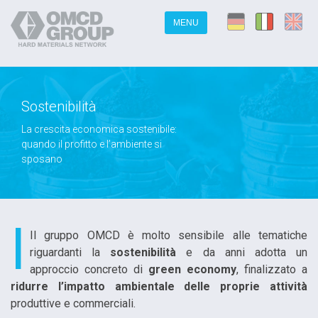
MENU
Sostenibilità
La crescita economica sostenibile:
quando il profitto e l’ambiente si
sposano
I
Il gruppo OMCD è molto sensibile alle tematiche
riguardanti la
sostenibilità
e da anni adotta un
approccio concreto di
green economy
, finalizzato a
ridurre l’impatto ambientale delle proprie attività
produttive e commerciali.