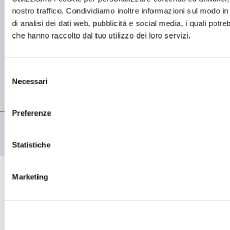
28877 Anzola d'Ossola (VB) Italia
nostro traffico. Condividiamo inoltre informazioni sul modo in c
Tel. (+39) 0323 836386
di analisi dei dati web, pubblicità e social media, i quali potr
SEDE LEGALE
che hanno raccolto dal tuo utilizzo dei loro servizi.
Registered Office OMCD SpA Via Paruta, 56
20127 Milano (MI) Italia
P.IVA: 00744600156
Selezione
Necessari
del
consenso
Preferenze
© copyright - OMCD GROUP - 2026
PRIVACY POLICY
COOKIE POLICY
Statistiche
Marketing