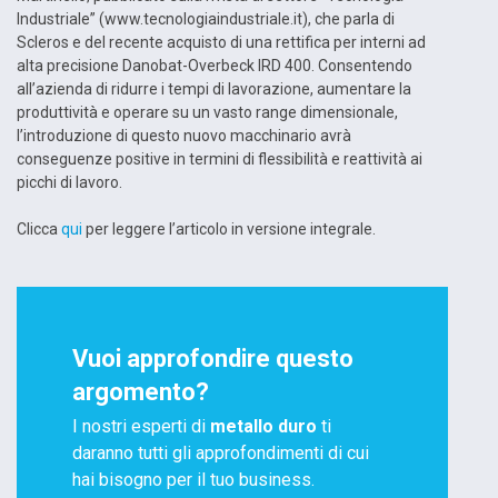
Industriale” (www.tecnologiaindustriale.it), che parla di
Scleros e del recente acquisto di una rettifica per interni ad
alta precisione Danobat-Overbeck IRD 400. Consentendo
all’azienda di ridurre i tempi di lavorazione, aumentare la
produttività e operare su un vasto range dimensionale,
l’introduzione di questo nuovo macchinario avrà
conseguenze positive in termini di flessibilità e reattività ai
picchi di lavoro.
Clicca
qui
per leggere l’articolo in versione integrale.
Vuoi approfondire questo
argomento?
I nostri esperti di
metallo duro
ti
daranno tutti gli approfondimenti di cui
hai bisogno per il tuo business.