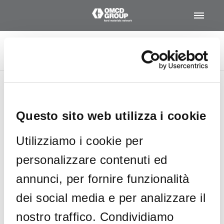
Main
Men
Would you like further
information?
Would you like to
speak with a member of our
metodo
Questo sito web utilizza i cookie
technical team who can offer
you some free and customised
advice?
Please fill in our form
Utilizziamo i cookie per
and we will get back to you
Home
/
Archives for metodo
shortly!
personalizzare contenuti ed
annunci, per fornire funzionalità
* Required Fields
dei social media e per analizzare il
nostro traffico. Condividiamo