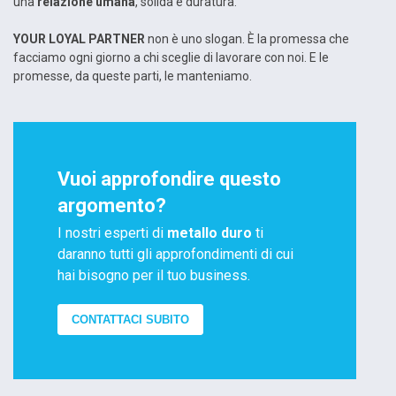
una
relazione umana
, solida e duratura.
YOUR LOYAL PARTNER
non è uno slogan. È la promessa che
facciamo ogni giorno a chi sceglie di lavorare con noi. E le
promesse, da queste parti, le manteniamo.
Vuoi approfondire questo
argomento?
I nostri esperti di
metallo duro
ti
daranno tutti gli approfondimenti di cui
hai bisogno per il tuo business.
CONTATTACI SUBITO