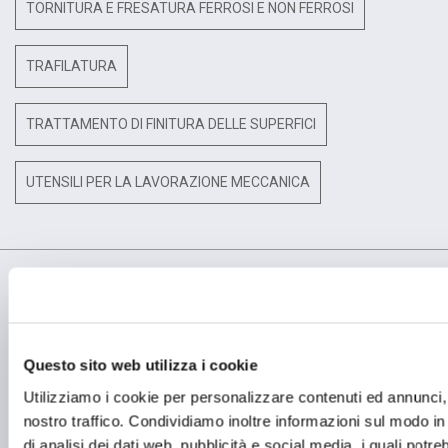
TORNITURA E FRESATURA FERROSI E NON FERROSI
TRAFILATURA
TRATTAMENTO DI FINITURA DELLE SUPERFICI
UTENSILI PER LA LAVORAZIONE MECCANICA
Questo sito web utilizza i cookie
SEDE OPERATIVA
Utilizziamo i cookie per personalizzare contenuti ed annunci, p
OMCD SpA Via Megolo, 43
28877 Anzola d'Ossola (VB) Italia
nostro traffico. Condividiamo inoltre informazioni sul modo in c
Tel. (+39) 0323 836386
di analisi dei dati web, pubblicità e social media, i quali potr