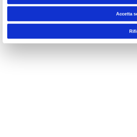
Accetta s
Rif