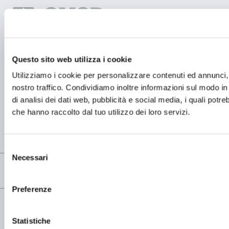
Questo sito web utilizza i cookie
SEDE OPERATIVA
OMCD SpA Via Megolo, 43
Utilizziamo i cookie per personalizzare contenuti ed annunci, p
28877 Anzola d'Ossola (VB) Italia
nostro traffico. Condividiamo inoltre informazioni sul modo in c
Tel. (+39) 0323 836386
di analisi dei dati web, pubblicità e social media, i quali potr
SEDE LEGALE
che hanno raccolto dal tuo utilizzo dei loro servizi.
Registered Office OMCD SpA Via Paruta, 56
20127 Milano (MI) Italia
P.IVA: 00744600156
Selezione
Necessari
del
consenso
Preferenze
© copyright - OMCD GROUP - 2026
PRIVACY POLICY
COOKIE POLICY
Statistiche