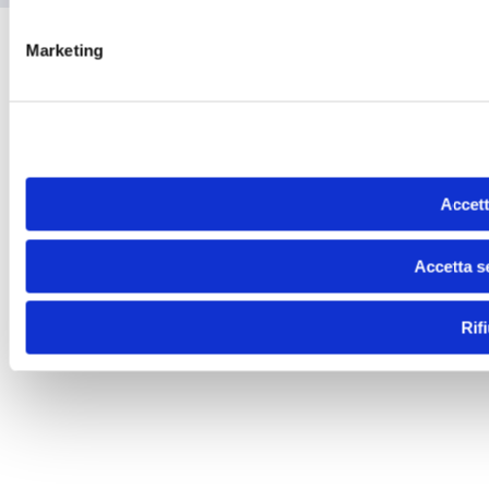
Marketing
Accett
Accetta s
Rif