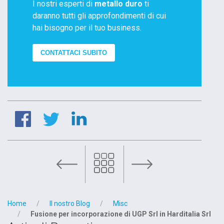
I nostri esperti di
metallo duro
ti
daranno tutti gli approfondimenti di cui
hai bisogno per il tuo business.
CONTATTACI SUBITO
i per un riciclo più sostenibile: a che punto siamo?
Home
Il nostro Blog
Misc
Fusione per incorporazione di UGP Srl in Harditalia Srl