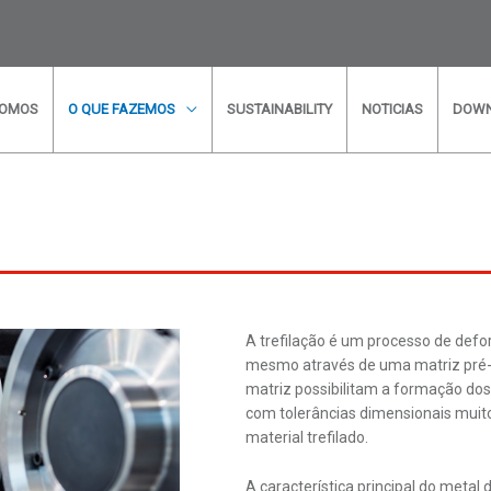
SOMOS
O QUE FAZEMOS
SUSTAINABILITY
NOTICIAS
DOW
ormações? Deseja falar com os nossos técnic
? Preencha o nosso formulário e entraremo
possível!
A trefilação é um processo de def
* Campos Obrigatórios
mesmo através de uma matriz pré-f
matriz possibilitam a formação dos 
com tolerâncias dimensionais muit
material trefilado.
A característica principal do metal