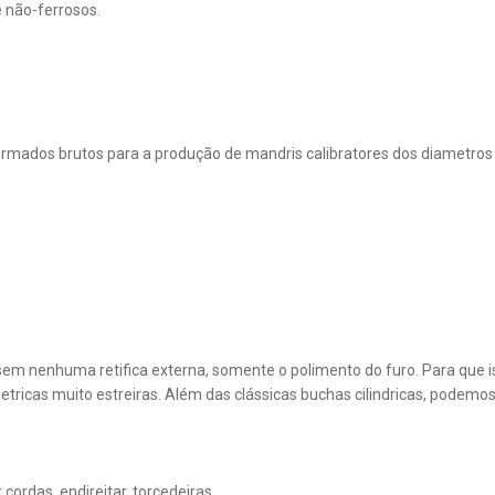
 Arquivos Permitidos : PDF
e não-ferrosos.
os e Condições
o por reCAPTCHA e são aplicadas as
normas de privacidade
e
termos de
rmados brutos para a produção de mandris calibratores dos diametros 
sem nenhuma retifica externa, somente o polimento do furo. Para que i
tricas muito estreiras. Além das clássicas buchas cilindricas, podemo
cordas, endireitar, torcedeiras.