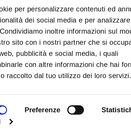
ookie per personalizzare contenuti ed ann
ionalità dei social media e per analizzare 
. Condividiamo inoltre informazioni sul mo
nostro sito con i nostri partner che si occup
 web, pubblicità e social media, i quali
AL E OPERATIVA
alúrgica Ltda
inarle con altre informazioni che hai for
o Mar, 179
 raccolto dal tuo utilizzo dei loro servizi
ustrial Satélite de São Paulo
 (SP),
07223-010
Preferenze
Statistic
Milano (MI) Italia | P.IVA 00744600156
i