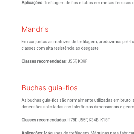
Tamanho maximo 4MB.
Aplicações
: Trefilagem de fios e tubos em metais ferrosos 
Li e aceito
Term
Este site é protegid
Mandris
Em conjuntos as matrizes de trefilagem, produzimos pré-fo
classes com alta resistência ao desgaste.
Classes recomendadas
: J55F, K39F
Buchas guia-fios
As buchas guia-fios são normalmente utilizadas em bruto, 
dimensões solicitadas con tolerâncias dimensionais e geome
Classes recomendadas
: H78F, J55F, K34B, K18F
Aplicações
: Máquinas de trefilagem, Máquinas para fabricar 