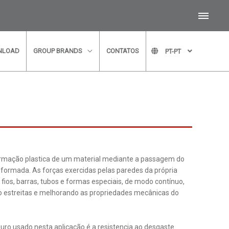
NLOAD
GROUP BRANDS
CONTATOS
PT-PT
os para uma assessoria
s em contato o mais breve
ormação plastica de um material mediante a passagem do
ormada. As forças exercidas pelas paredes da própria
fios, barras, tubos e formas especiais, de modo contínuo,
o estreitas e melhorando as propriedades mecânicas do
 duro usado nesta aplicação é a resistencia ao desgaste.