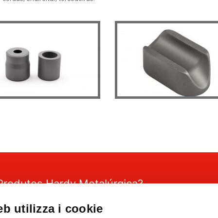
Produtos Hardy Metalúrgica?
a maiores informações ou para receber um orçamento, estamos a sua 
b utilizza i cookie