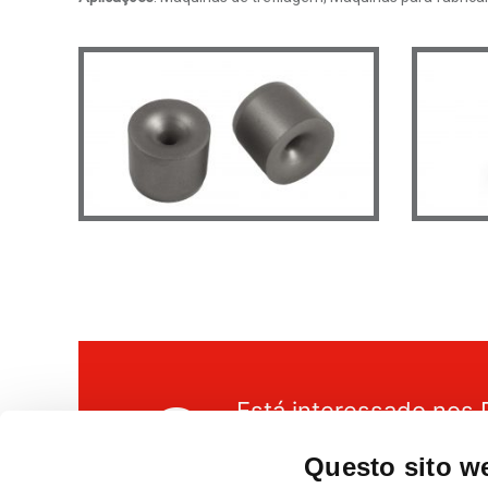
Está interessado nos 
Então entre em contato conosco par
Questo sito we