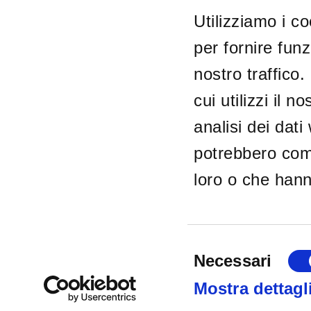
Utilizziamo i c
per fornire funz
nostro traffico
cui utilizzi il 
analisi dei dati
SEDE LEG
Hardy Met
potrebbero comb
R. Serra d
loro o che hanno
Cidade Ind
Guarulhos
Brazil
Selezione
Necessari
del
Copyright © 2019
OMCD GROUP
| OMCD SpA Via Paruta, 56 20127 
consenso
Mostra dettagl