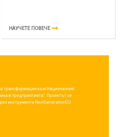
НАУЧЕТЕ ПОВЕЧЕ
ска трансформация към Националния
ика в предприятията“. Проектът се
рез инструмента NextGenerationEU.