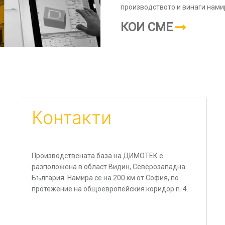
производството и винаги нами
КОИ СМЕ
wed file types: pdf
емам
Срокове и условия
т reCAPTCHA и се прилагат политиката за
поверителност
на
информ
не на Google
Контакти
Производствената база на ДИМОТЕК е
разположена в област Видин, Северозападна
България. Намира се на 200 км от София, по
протежение на общоевропейския коридор n. 4.