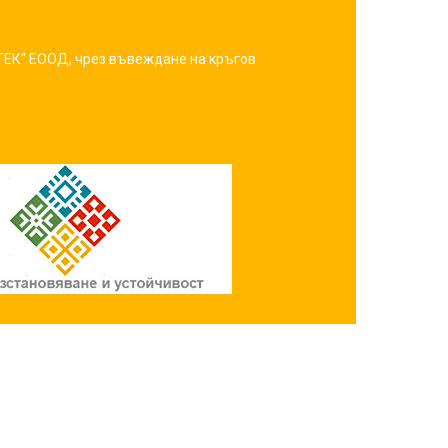
ТЕК“ ЕООД, чрез въвеждане на кръгов