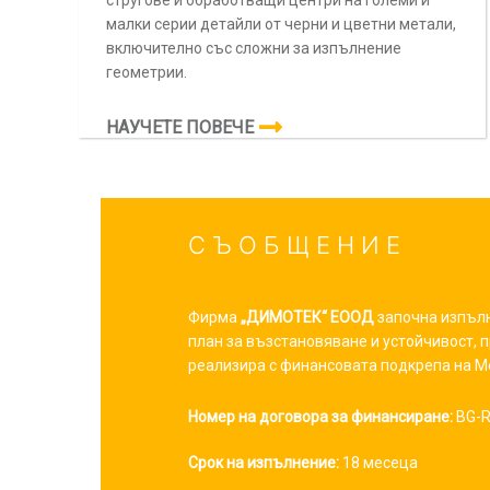
стругове и обработващи центри на големи и
малки серии детайли от черни и цветни метали,
включително със сложни за изпълнение
геометрии.
НАУЧЕТЕ ПОВЕЧЕ
С Ъ О Б Щ Е Н И Е
Фирма
„ДИМОТЕК“ ЕООД
започна изпълн
план за възстановяване и устойчивост, 
реализира с финансовата подкрепа на Ме
Номер на договора за финансиране:
BG-R
Срок на изпълнение:
18 месеца