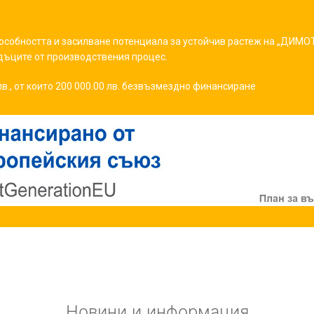
особността и засилване потенциала за устойчив растеж на „ДИМО
дъците от производствения процес.
лв., от които 200 000.00 лв. безвъзмездно финансиране
Новини и информация