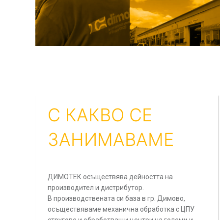
Maximum size: 4MB. Allo
Прочетох и при
Този сайт в защитен о
сроковете за обслужва
С КАКВО СЕ
ЗАНИМАВАМЕ
ДИМОТЕК осъществява дейността на
производител и дистрибутор.
В производствената си база в гр. Димово,
осъществяваме механична обработка с ЦПУ