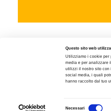
Questo sito web utilizza
Utilizziamo i cookie per 
ПРОИЗВ
media e per analizzare il
Индустр
utilizzi il nostro sito co
Димово 
social media, i quali po
hanno raccolto dal tuo uti
Selezione
Copyright © 2026
OMCD GROUP
| OMCD SpA Via Paruta, 56 20
Necessari
del