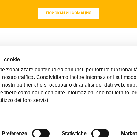
ПОИСКАЙ ИНФОМАЦИЯ
 i cookie
personalizzare contenuti ed annunci, per fornire funzionalità
ОДСТВЕНА БАЗА
ТЪРГОВСКИ ОФИС
 nostro traffico. Condividiamo inoltre informazioni sul modo 
иална зона
ул. Горски пътник 56, офис 5
n i nostri partner che si occupano di analisi dei dati web, pubb
3750 (България)
София 1421 (България)
trebbero combinarle con altre informazioni che hai fornito lo
lizzo dei loro servizi.
127 Milano (MI) Italia | P.IVA 00744600156
Preferenze
Statistiche
Market