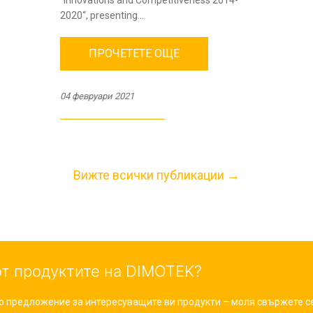
“Innovations and Competitiveness 2014-
2020“, presenting...
ПРОЧЕТЕТЕ ОЩЕ
04 февруари 2021
Вижте всички публикации →
от продуктите на DIMOTEK?
 предложение за интересуващите ви продукти – моля свържете се 