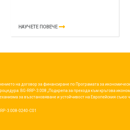
НАУЧЕТЕ ПОВЕЧЕ
ението на договор за финансиране по Програмата за икономиче
процедура: BG-RRP-3.008 „Подкрепа за прехода към кръгова иконом
ханизма за възстановяване и устойчивост на Европейския съюз ч
RP-3.008-0240-C01