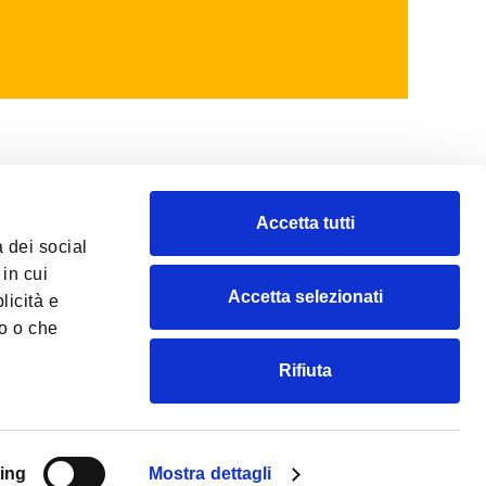
Accetta tutti
 dei social
ПОЛИТИКА ЗА ПОВЕРИТЕЛНОСТ
in cui
ПОЛИТИКА ЗА БИСКВИТКИ
Accetta selezionati
licità e
СОЦИАЛНА ОТГОВОРНОСТ:
ro o che
Политика Конфликт Минерали
Rifiuta
ing
Mostra dettagli