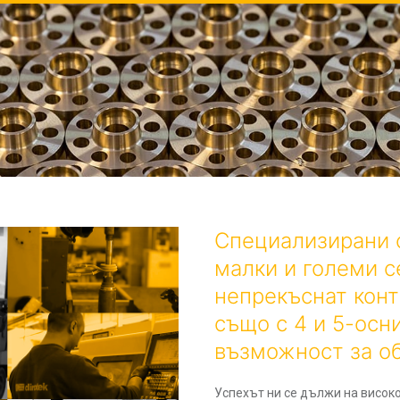
Специализирани с
малки и големи с
непрекъснат конт
също с 4 и 5-осн
възможност за об
Успехът ни се дължи на висок