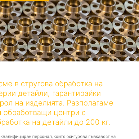
ме в стругова обработка на
ерии детайли, гарантирайки
рол на изделията. Разполагаме
и обработващи центри с
работка на детайли до 200 кг.
оквалифициран персонал, който осигурява гъвкавост на