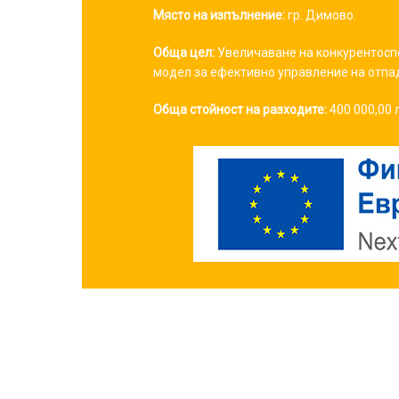
Място на изпълнение:
гр. Димово.
Обща цел:
Увеличаване на конкурентосп
модел за ефективно управление на отпа
Обща стойност на разходите:
400 000,00 