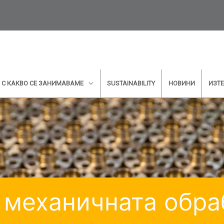
С КАКВО СЕ ЗАНИМАВАМЕ
SUSTAINABILITY
НОВИНИ
ИЗТ
допълнителна информация? Искате ли да 
ециалист? Попълнете електронната форма
е ще се свържем възможно най-скоро с в
* задължителни полета
 механичната обра