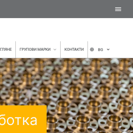
ЕГЛЯНЕ
ГРУПОВИ МАРКИ
КОНТАКТИ
BG
направите безплатна
 за контакт по-долу и
ас!
ботка