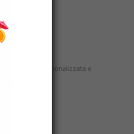
vizio
di Google.
una consulenza personalizzata e
iù presto!