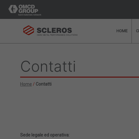
HOME
C
Contatti
Hai bisogno di ulterior
personalizzata e g
Home
/
Contatti
Sede legale ed operativa: