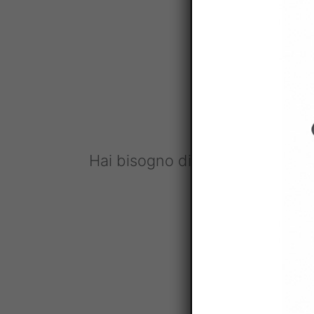
Ho letto e accet
Questo sito è protett
Hai bisogno di ulteriori informa
gratuita?
C