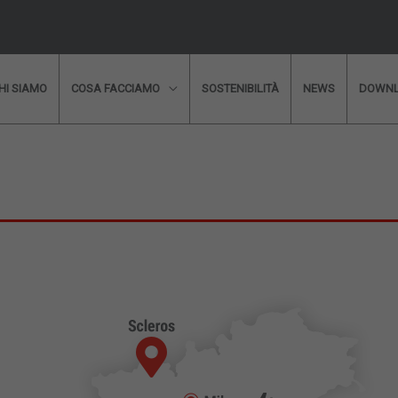
HI SIAMO
COSA FACCIAMO
SOSTENIBILITÀ
NEWS
DOWN
i informazioni?
Vuoi parlare con i nostri tec
ratuita?
Compila il nostro form, e sarai conta
* Campi Obbligatori