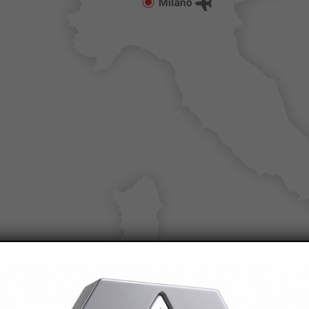
4MB. File permessi: pdf