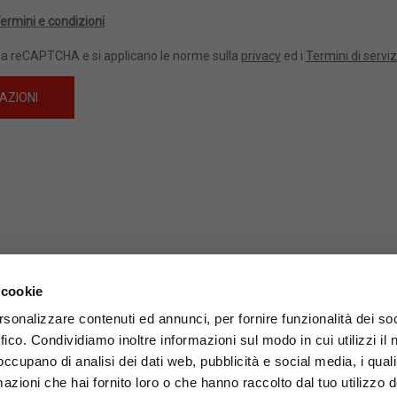
ermini e condizioni
 da reCAPTCHA e si applicano le norme sulla
privacy
ed i
Termini di serviz
 cookie
LE ED OPERATIVA
rsonalizzare contenuti ed annunci, per fornire funzionalità dei so
SpA
ffico. Condividiamo inoltre informazioni sul modo in cui utilizzi il 
 Borghini, 83
 occupano di analisi dei dati web, pubblicità e social media, i qual
a D’Ossola (VB) Italia
azioni che hai fornito loro o che hanno raccolto dal tuo utilizzo d
4690033