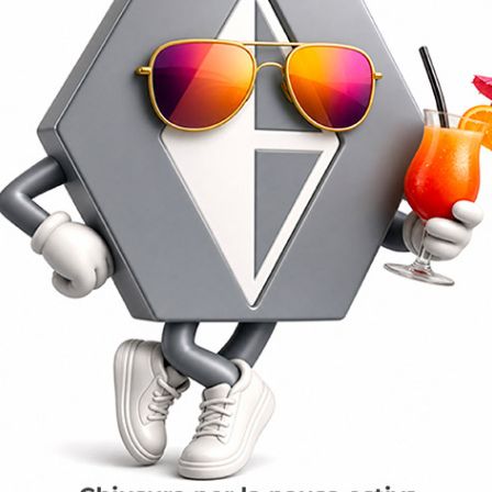
to
Termini e condizioni
o da reCAPTCHA e si applicano le norme sulla
privacy
ed i
Termini di ser
zioni?
Vuoi parlare con i nostri tecnici per 
ompila il nostro form, e sarai contattato al p
* Campi Obbligatori