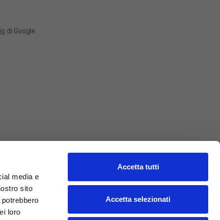
io
di Google.
Accetta tutti
PRIVACY POLICY
cial media e
COOKIE POLICY
nostro sito
RESPONSABILITÀ SOCIALE:
Accetta selezionati
i potrebbero
ei loro
Policy Conflict Mineral