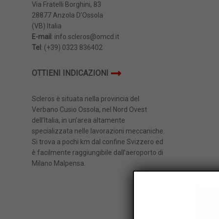
Via Fratelli Borghini, 83
28877 Anzola D’Ossola
(VB) Italia
E-mail
: info.scleros@omcd.it
Tel
: (+39) 0323 836402
OTTIENI INDICAZIONI
Scleros è situata nella provincia del
Verbano Cusio Ossola, nel Nord Ovest
dell’Italia, in un’area altamente
specializzata nelle lavorazioni meccaniche.
Si trova a pochi km dal confine Svizzero ed
è facilmente raggiungibile dall’aeroporto di
Milano Malpensa.
Dimensioni massime: 