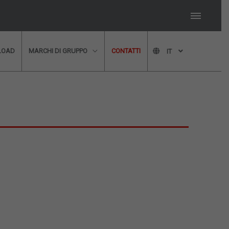
LOAD
MARCHI DI GRUPPO
CONTATTI
IT
nici per una consulenza
ttato al più presto!