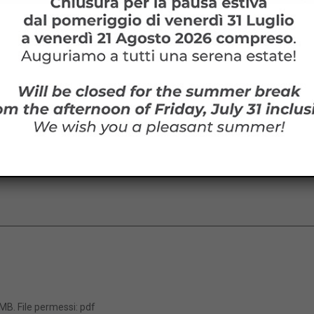
B. File permessi: pdf