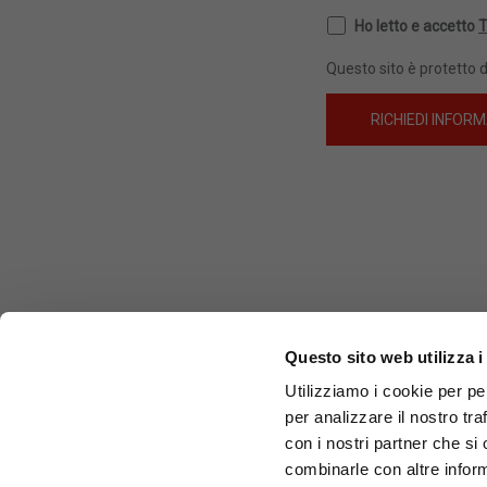
Ho letto e accetto
T
Questo sito è protetto
Questo sito web utilizza i
SEDE LEGA
Utilizziamo i cookie per pe
SCLEROS 
per analizzare il nostro tra
Via Fratelli
con i nostri partner che si
28877 Anzol
combinarle con altre inform
P.IVA
0012