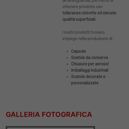
all’avanguardia, permette di
Ho letto e accetto
Ho letto e accetto
Termini e condizioni
Termini e condizioni
ottenere prodotto con
Questo sito è protetto da reCAPTCHA e si
Questo sito è protetto da reCAPTCHA e si
tolleranze ristrette ed elevate
applicano le norme sulla
applicano le norme sulla
privacy
privacy
ed i
ed i
Termini di
Termini di
qualità superficiali
.
servizio
servizio
di Google.
di Google.
I nostri prodotti trovano
impiego nella produzione di:
Capsule
Scatole da conserva
Chiusure per aerosol
Imballaggi industriali
Scatole decorate e
personalizzate
GALLERIA FOTOGRAFICA