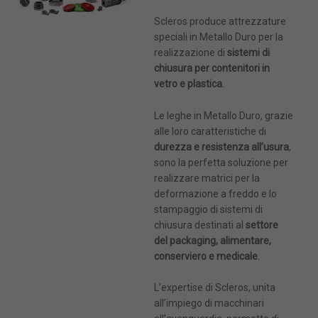
Scleros produce attrezzature
speciali in Metallo Duro per la
realizzazione di
sistemi di
chiusura per contenitori in
vetro e plastica
.
Le leghe in Metallo Duro, grazie
alle loro caratteristiche di
durezza e resistenza all’usura
,
sono la perfetta soluzione per
realizzare matrici per la
deformazione a freddo e lo
stampaggio di sistemi di
chiusura destinati al
settore
del packaging, alimentare,
conserviero e medicale
.
L’expertise di Scleros, unita
Dimensioni massime: 4MB. File permessi: pdf
Dimensioni massime: 4MB. File permessi: pdf
all’impiego di macchinari