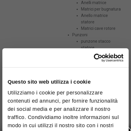
Ho letto e accetto
Termini e condizioni
Anelli matrice
Matrici per bugnatura
Questo sito è protetto da reCAPTCHA e si
Anello matrice
applicano le norme sulla
privacy
ed i
Termini di
statore
servizio
di Google.
Matrici cave rotore
Punzoni
Dimensioni massime: 4MB. File
punzone stacco
permessi: pdf
statore
punzone traferro
Ho letto e accetto
Termini e
punzone premente
condizioni
punzone bugna
Questo sito è protetto da reCAPTCHA e
si applicano le norme sulla
privacy
ed i
Questo sito web utilizza i cookie
Termini di servizio
di Google.
Utilizziamo i cookie per personalizzare
contenuti ed annunci, per fornire funzionalità
dei social media e per analizzare il nostro
GALLERIA FOTOGRAFICA
traffico. Condividiamo inoltre informazioni sul
modo in cui utilizzi il nostro sito con i nostri