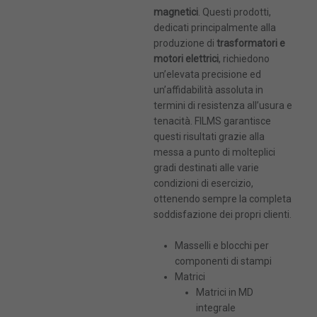
magnetici
. Questi prodotti,
* Campi Obbligatori
dedicati principalmente alla
produzione di
trasformatori e
motori elettrici
, richiedono
un’elevata precisione ed
un’affidabilità assoluta in
termini di resistenza all’usura e
tenacità. FILMS garantisce
questi risultati grazie alla
messa a punto di molteplici
gradi destinati alle varie
condizioni di esercizio,
ottenendo sempre la completa
soddisfazione dei propri clienti.
Masselli e blocchi per
componenti di stampi
Matrici
Matrici in MD
Dimensioni massime: 4MB. File permessi: pdf
integrale