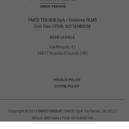
OMCD TEK HUB SpA – Divisione FILMS
Cod. Fisc. / P.IVA: 00116980038
SEDE LEGALE
Via Megolo, 43
28877 Anzola d’Ossola (VB)
PRIVACY POLICY
COOKIE POLICY
Copyright © 2019
OMCD GROUP
| OMCD SpA Via Paruta, 56 20127
Milano (MI) Italia | P.IVA 00744600156