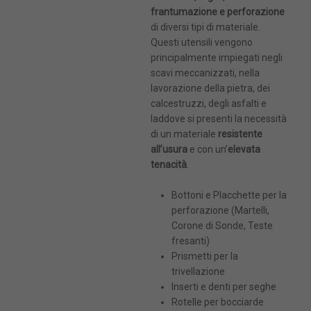
frantumazione e perforazione
* Campi Obbligatori
di diversi tipi di materiale.
Questi utensili vengono
principalmente impiegati negli
scavi meccanizzati, nella
lavorazione della pietra, dei
calcestruzzi, degli asfalti e
laddove si presenti la necessità
di un materiale
resistente
all’usura
e con un’
elevata
tenacità
.
Bottoni e Placchette per la
perforazione (Martelli,
Corone di Sonde, Teste
fresanti)
Prismetti per la
trivellazione
Inserti e denti per seghe
Dimensioni massime: 4MB. File permessi: pdf
Rotelle per bocciarde