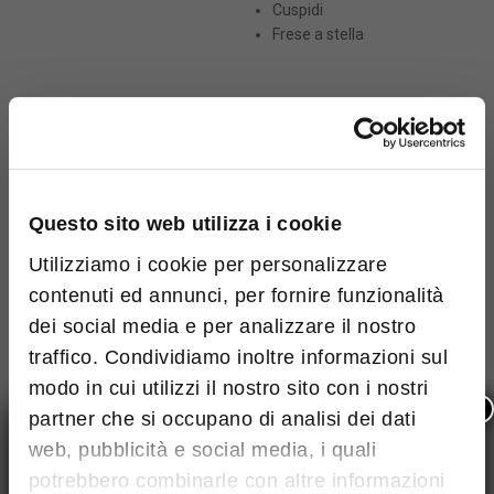
Ho letto e accetto
Termini e condizioni
Cuspidi
Frese a stella
Questo sito è protetto da reCAPTCHA e si
applicano le norme sulla
privacy
ed i
Termini di
servizio
di Google.
Dimensioni massime: 4MB. File
permessi: pdf
GALLERIA FOTOGRAFICA
Ho letto e accetto
Termini e
Questo sito web utilizza i cookie
condizioni
Utilizziamo i cookie per personalizzare
Questo sito è protetto da reCAPTCHA e
contenuti ed annunci, per fornire funzionalità
si applicano le norme sulla
privacy
ed i
Termini di servizio
di Google.
dei social media e per analizzare il nostro
traffico. Condividiamo inoltre informazioni sul
modo in cui utilizzi il nostro sito con i nostri
×
partner che si occupano di analisi dei dati
web, pubblicità e social media, i quali
potrebbero combinarle con altre informazioni