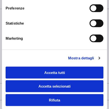
Home
Grazie
Preferenze
Statistiche
Marketing
SEDE OPERATIVA
OMCD SpA Via Megolo, 43
28877 Anzola d'Ossola (VB) Italia
Tel. (+39) 0323 836386
Mostra dettagli
SEDE LEGALE
Registered Office OMCD SpA Via Paruta, 56
20127 Milano (MI) Italia
Accetta tutti
P.IVA: 00744600156
Accetta selezionati
Rifiuta
© copyright - OMCD GROUP - 2026
PRIVACY POLICY