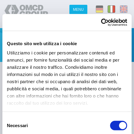
MENU
Questo sito web utilizza i cookie
Grazie
Utilizziamo i cookie per personalizzare contenuti ed
annunci, per fornire funzionalità dei social media e per
analizzare il nostro traffico. Condividiamo inoltre
informazioni sul modo in cui utilizzi il nostro sito con i
Grazie per averci contattato.
nostri partner che si occupano di analisi dei dati web,
pubblicità e social media, i quali potrebbero combinarle
Il nostro staff ha preso in carico la Sua richiesta e La
con altre informazioni che hai fornito loro o che hanno
contatterà al più presto.
raccolto dal tuo utilizzo dei loro servizi.
Cordiali Saluti.
Selezione
Necessari
del
consenso