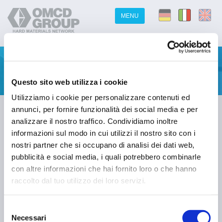
MENU
APT – Ammonium Paratungstate
Questo sito web utilizza i cookie
Utilizziamo i cookie per personalizzare contenuti ed
Dal 11/05/2026 al 15/05/2026: 5 €/Kg
annunci, per fornire funzionalità dei social media e per
analizzare il nostro traffico. Condividiamo inoltre
informazioni sul modo in cui utilizzi il nostro sito con i
Il valore APT pubblicato è un indicatore definito da OMCD
nostri partner che si occupano di analisi dei dati web,
sulla base di informazioni acquisite dalle principali agenzie
pubblicità e social media, i quali potrebbero combinarle
di pricing del settore, nonché di valutazioni interne
con altre informazioni che hai fornito loro o che hanno
sull’andamento del mercato.
raccolto dal tuo utilizzo dei loro servizi.
Questo dato viene aggiornato ogni lunedì mattina ed è
utilizzato esclusivamente come riferimento per
l’adeguamento dei prezzi nelle offerte commerciali.
Selezione
Necessari
del