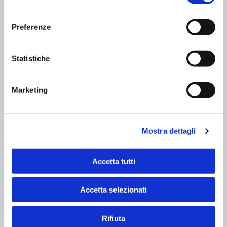
consenso
Preferenze
Home
APT – Ammonium Paratungstate
Statistiche
Marketing
SEDE OPERATIVA
OMCD SpA Via Megolo, 43
28877 Anzola d'Ossola (VB) Italia
Mostra dettagli
Tel. (+39) 0323 836386
SEDE LEGALE
Accetta tutti
Registered Office OMCD SpA Via Paruta, 56
20127 Milano (MI) Italia
P.IVA: 00744600156
Accetta selezionati
Rifiuta