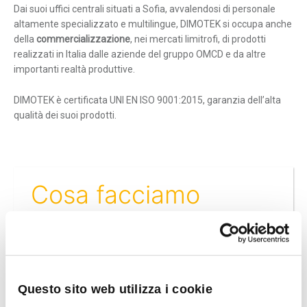
Dai suoi uffici centrali situati a Sofia, avvalendosi di personale
Dimensioni massime: 4MB. File
altamente specializzato e multilingue, DIMOTEK si occupa anche
permessi: pdf
della
commercializzazione
, nei mercati limitrofi, di prodotti
realizzati in Italia dalle aziende del gruppo OMCD e da altre
Ho letto e accetto
Termini e
importanti realtà produttive.
condizioni
DIMOTEK è certificata UNI EN ISO 9001:2015, garanzia dell’alta
Questo sito è protetto da reCAPTCHA
qualità dei suoi prodotti.
e si applicano le norme sulla
privacy
ed i
Termini di servizio
di Google.
Cosa facciamo
DIMOTEK svolge oggi la duplice attività di produttore e di
distributore.
Questo sito web utilizza i cookie
Dispone inoltre delle competenze e delle attrezzature
necessarie per effettuare la saldatura ad induzione, che