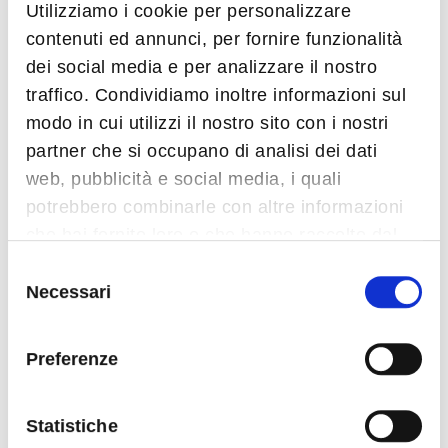
Utilizziamo i cookie per personalizzare
le consente di produrre e lavorare meccanicamente
contenuti ed annunci, per fornire funzionalità
particolari composti da materiali differenti.
dei social media e per analizzare il nostro
traffico. Condividiamo inoltre informazioni sul
modo in cui utilizzi il nostro sito con i nostri
SCOPRI DI PIÙ
partner che si occupano di analisi dei dati
web, pubblicità e social media, i quali
potrebbero combinarle con altre informazioni
Contatti
che hai fornito loro o che hanno raccolto dal
tuo utilizzo dei loro servizi.
Selezione
Necessari
del
Il sito produttivo di DIMOTEK è situato nel distretto di
consenso
Vidin, nel nord ovest della Bulgaria. Si trova a 200 km
dalla capitale Sofia, lungo il corridoio paneuropeo n. 4.
Preferenze
Statistiche