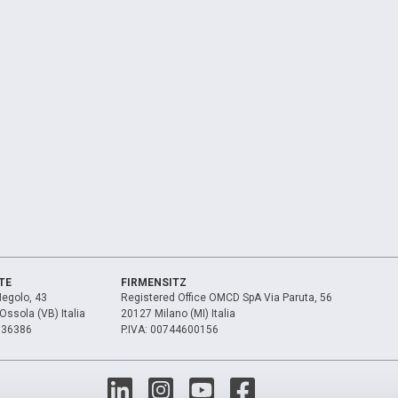
TE
FIRMENSITZ
egolo, 43
Registered Office OMCD SpA Via Paruta, 56
ssola (VB) Italia
20127 Milano (MI) Italia
 836386
P.IVA: 00744600156