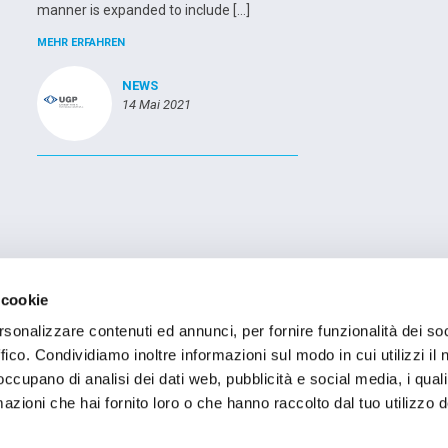
manner is expanded to include […]
MEHR ERFAHREN
NEWS
14 Mai 2021
TE
FIRMENSITZ
 cookie
egolo, 43
Registered Office OMCD SpA Via Paruta, 56
ssola (VB) Italia
20127 Milano (MI) Italia
rsonalizzare contenuti ed annunci, per fornire funzionalità dei so
 836386
P.IVA: 00744600156
ffico. Condividiamo inoltre informazioni sul modo in cui utilizzi il 
 occupano di analisi dei dati web, pubblicità e social media, i qual
azioni che hai fornito loro o che hanno raccolto dal tuo utilizzo d