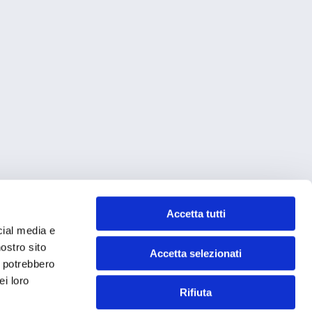
Accetta tutti
cial media e
nostro sito
Accetta selezionati
i potrebbero
ei loro
Rifiuta