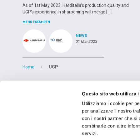
As of 1st May 2023, Harditalia’s production quality and
UGP’s experience in sharpening will merge […]
MEHR ERFAHREN
NEWS
01 Mai 2023
Home
UGP
BETRIEBSSTÄT
Questo sito web utilizza i
OMCD SpA Via M
28877 Anzola d'O
Utilizziamo i cookie per pe
Tel. (+39) 0323
per analizzare il nostro tra
con i nostri partner che si
combinarle con altre inform
servizi.